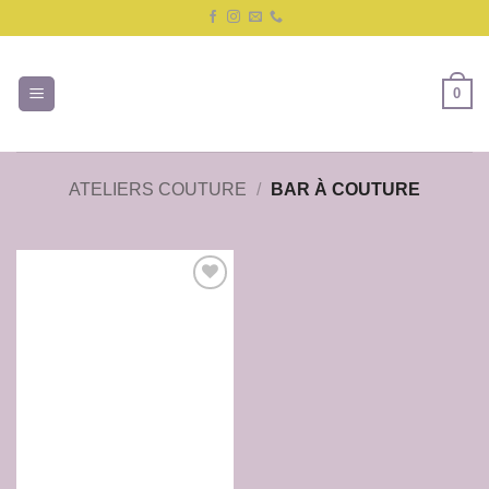
Passer
au
contenu
0
ATELIERS COUTURE
/
BAR À COUTURE
Ajouter
à la liste
de
souhaits