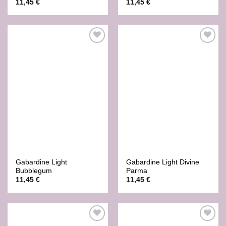
11,45
€
11,45
€
Ajouter
Ajouter
à la liste
à la liste
de
de
souhaits
souhaits
Gabardine Light
Gabardine Light Divine
Bubblegum
Parma
11,45
€
11,45
€