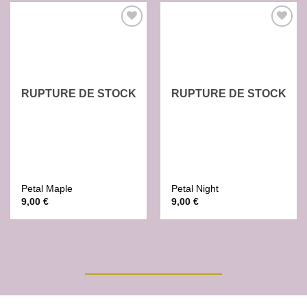
Ajouter
Ajouter
à la liste
à la liste
de
de
souhaits
souhaits
RUPTURE DE STOCK
RUPTURE DE STOCK
Petal Maple
Petal Night
9,00
€
9,00
€