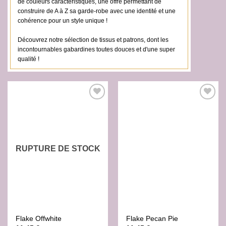
de couleurs caractéristiques, une offre permettant de
construire de A à Z sa garde-robe avec une identité et une
cohérence pour un style unique !
Découvrez notre sélection de tissus et patrons, dont les
incontournables gabardines toutes douces et d'une super
qualité !
Ajouter
Ajouter
à la liste
à la liste
de
de
souhaits
souhaits
RUPTURE DE STOCK
Flake Offwhite
Flake Pecan Pie