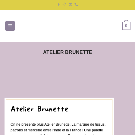
Passer
au
contenu
0
ATELIER BRUNETTE
Atelier Brunette
On ne présente plus Atelier Brunette, La marque de tissus,
patrons et mercerie entre l'Inde et la France ! Une palette