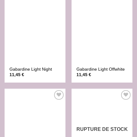
Ajouter
Ajouter
à la liste
à la liste
de
de
souhaits
souhaits
Gabardine Light Night
Gabardine Light Offwhite
11,45
€
11,45
€
Ajouter
Ajouter
à la liste
à la liste
de
de
souhaits
souhaits
RUPTURE DE STOCK