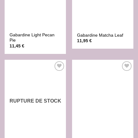
Gabardine Light Pecan
Gabardine Matcha Leaf
Pie
11,95
€
11,45
€
Ajouter
Ajouter
à la liste
à la liste
de
de
souhaits
souhaits
RUPTURE DE STOCK