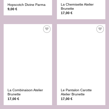
La Chemisette Atelier
Hopscotch Divine Parma
Brunette
9,00
€
17,00
€
Ajouter
Ajouter
à la liste
à la liste
de
de
souhaits
souhaits
La Combinaison Atelier
Le Pantalon Carotte
Brunette
Atelier Brunette
17,00
€
17,00
€