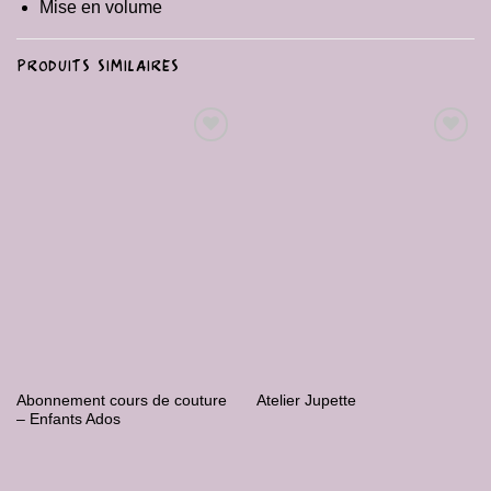
Mise en volume
PRODUITS SIMILAIRES
Ajouter
Ajouter
à la liste
à la liste
de
de
souhaits
souhaits
Abonnement cours de couture
Atelier Jupette
– Enfants Ados