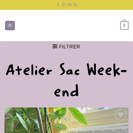
Passer
au
contenu
0
FILTRER
Atelier Sac Week-
end
Ajouter
à la liste