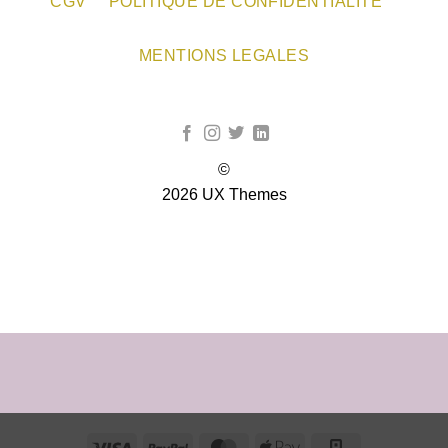
CGV
POLITIQUE DE CONFIDENTIALITÉ
MENTIONS LEGALES
©
2026 UX Themes
TERMS
PRIVACY
COOKIES
Visa
PayPal
MasterCard
Apple
Square