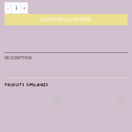
quantité de Etiquettes Marmai Patterns - Color Pop Mix
AJOUTER AU PANIER
DESCRIPTION
PRODUITS SIMILAIRES
Ajouter
Ajouter
à la liste
à la liste
de
de
souhaits
souhaits