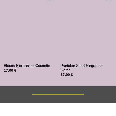
Ajouter
Ajouter
à la liste
à la liste
de
de
souhaits
souhaits
Pantalon Short Singapour
Blouse Blondinette Cousette
Ikatee
17,00
€
17,00
€