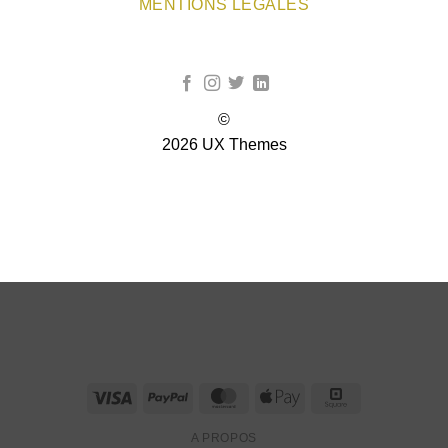
MENTIONS LEGALES
©
2026 UX Themes
TERMS
PRIVACY
COOKIES
Visa
PayPal
MasterCard
Apple
Square
Pay
A PROPOS