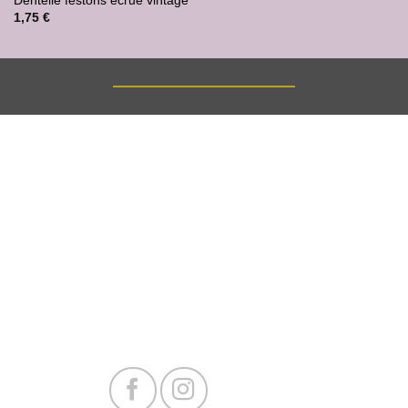
Dentelle festons écrue vintage
1,75
€