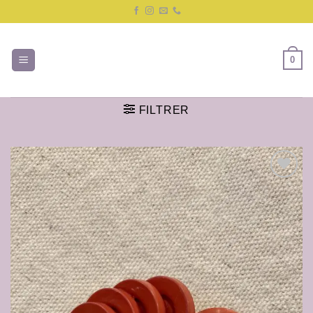
Passer
au
contenu
0
FILTRER
Ajouter
à la liste
de
souhaits