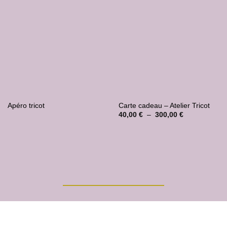
à la liste
à la liste
de
de
souhaits
souhaits
Apéro tricot
Carte cadeau – Atelier Tricot
Plage
40,00
€
–
300,00
€
de
prix :
40,00 €
à
300,00 €