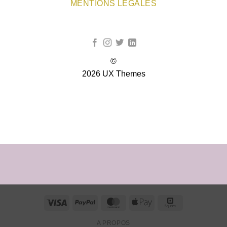
MENTIONS LEGALES
©
2026 UX Themes
TERMS
PRIVACY
COOKIES
Visa
PayPal
MasterCard
Apple
Square
Pay
A PROPOS