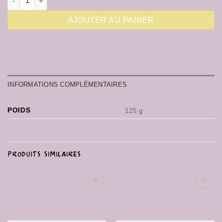
AJOUTER AU PANIER
INFORMATIONS COMPLÉMENTAIRES
POIDS
125 g
PRODUITS SIMILAIRES
Ajouter
Ajouter
à la liste
à la liste
de
de
souhaits
souhaits