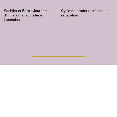
Sashiko et Boro : Journée
Cycle de broderie créative et
d’initiation à la broderie
réparation
japonaise