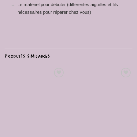
Le matériel pour débuter (différentes aiguilles et fils
nécessaires pour réparer chez vous)
PRODUITS SIMILAIRES
Ajouter
Ajouter
à la liste
à la liste
de
de
souhaits
souhaits