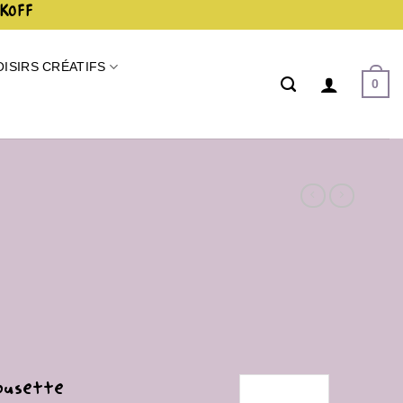
AKOFF
OISIRS CRÉATIFS
0
Cousette