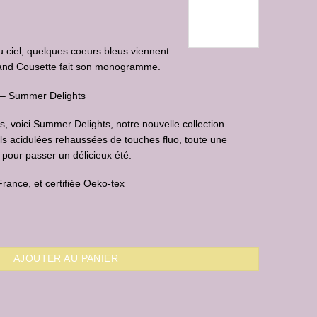
u ciel, quelques coeurs bleus viennent
uand Cousette fait son monogramme.
4 – Summer Delights
rs, voici Summer Delights, notre nouvelle collection
ls acidulées rehaussées de touches fluo, toute une
 pour passer un délicieux été.
ance, et certifiée Oeko-tex
 Cousette
AJOUTER AU PANIER