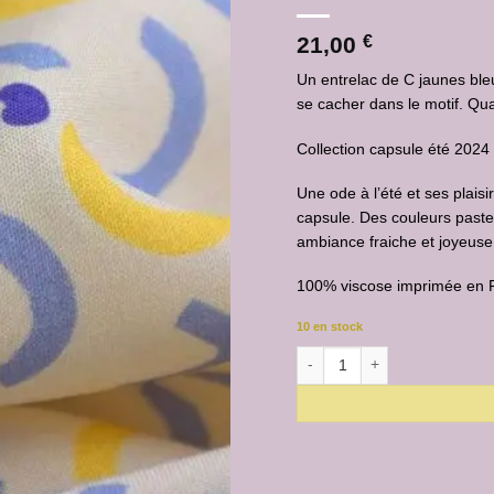
21,00
€
Un entrelac de C jaunes ble
se cacher dans le motif. Q
Collection capsule été 202
Une ode à l’été et ses plaisi
capsule. Des couleurs paste
ambiance fraiche et joyeuse
100% viscose imprimée en Fr
10 en stock
quantité de Viscose Entrelac