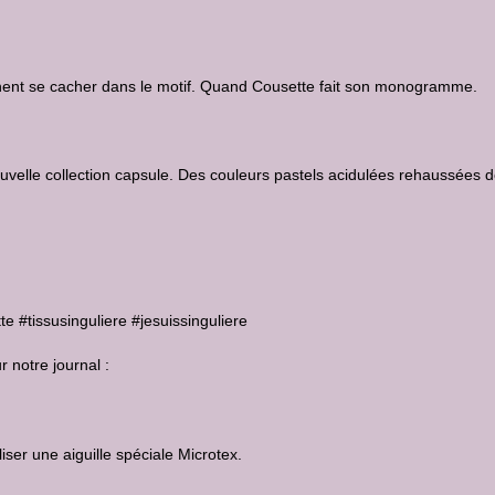
nnent se cacher dans le motif. Quand Cousette fait son monogramme.
nouvelle collection capsule. Des couleurs pastels acidulées rehaussées 
e #tissusinguliere #jesuissinguliere
r notre journal :
tiliser une aiguille spéciale
Microtex
.