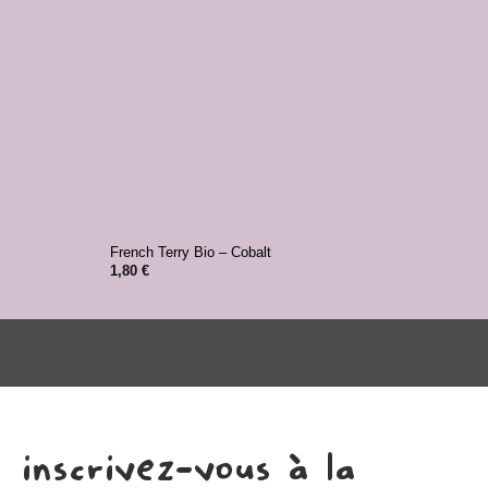
+
+
French Terry Bio – Cobalt
Bord-
1,80
€
1,20
inscrivez-vous à la