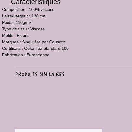
Caractéristiques
Composition :
100% viscose
Laize/Largeur :
138 cm
Poids :
110g/m²
Type de tissu :
Viscose
Motifs :
Fleurs
Marques :
Singulière par Cousette
Certificats :
Oeko-Tex Standard 100
Fabrication :
Européenne
PRODUITS SIMILAIRES
Ajouter
à la liste
de
souhaits