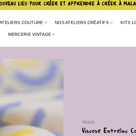
OUVEAU LIEU POUR CRÉER ET APPRENDRE À CRÉER À MAL
ATELIERS COUTURE
NOS ATELIERS CRÉATIFS
KITS L
E
MERCERIE VINTAGE
Ajouter
à la liste
de
souhaits
TISSUS
Viscose Entrelac 