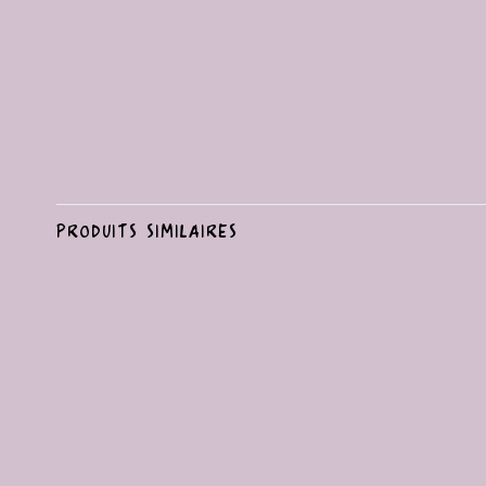
PRODUITS SIMILAIRES
Ajouter
à la liste
de
souhaits