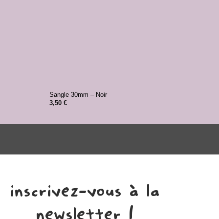
+
+
Sangle 30mm – Noir
Etiqu
3,50
€
7,50
inscrivez-vous à la
newsletter !