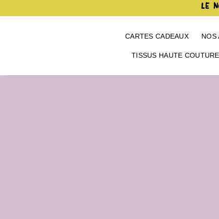
Passer
LE N
au
contenu
CARTES CADEAUX
NOS 
TISSUS HAUTE COUTUR