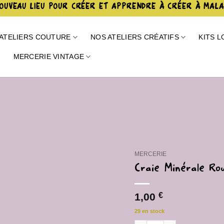
OUVEAU LIEU POUR CRÉER ET APPRENDRE À CRÉER À MAL
ATELIERS COUTURE
NOS ATELIERS CRÉATIFS
KITS L
E
MERCERIE VINTAGE
Ajouter
à la liste
de
souhaits
MERCERIE
Craie Minérale Ro
1,00
€
29 en stock