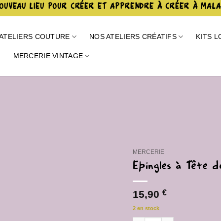
OUVEAU LIEU POUR CRÉER ET APPRENDRE À CRÉER À MAL
ATELIERS COUTURE
NOS ATELIERS CRÉATIFS
KITS L
E
MERCERIE VINTAGE
Ajouter
à la liste
de
souhaits
MERCERIE
Epingles à Tête 
15,90
€
2 en stock