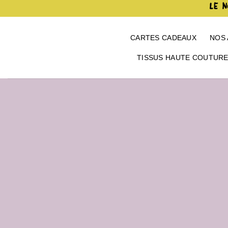
Passer
LE N
au
contenu
CARTES CADEAUX
NOS 
TISSUS HAUTE COUTUR