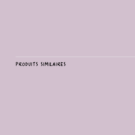
PRODUITS SIMILAIRES
Ajouter
à la liste
de
souhaits