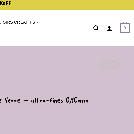
AKOFF
OISIRS CRÉATIFS
0
de Verre – ultra-fines 0,40mm