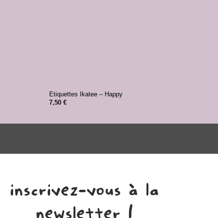
+
+
Etiquettes Ikatee – Happy
Etiqu
7,50
€
8,00
inscrivez-vous à la
newsletter !