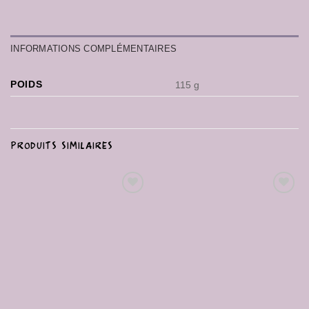
INFORMATIONS COMPLÉMENTAIRES
POIDS
115 g
PRODUITS SIMILAIRES
Ajouter
Ajouter
à la liste
à la liste
de
de
souhaits
souhaits