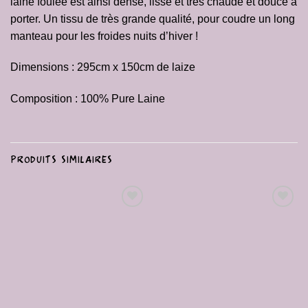
laine foulée est ainsi dense, lisse et très chaude et douce à
porter. Un tissu de très grande qualité, pour coudre un long
manteau pour les froides nuits d’hiver !
Dimensions : 295cm x 150cm de laize
Composition : 100% Pure Laine
PRODUITS SIMILAIRES
Ajouter
Ajouter
à la liste
à la liste
de
de
souhaits
souhaits