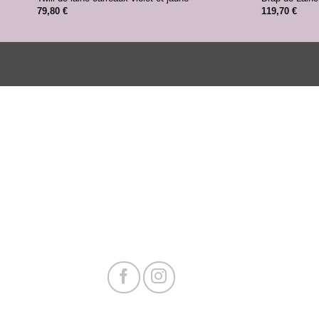
79,80
€
119,70
€