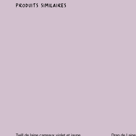
PRODUITS SIMILAIRES
Ajouter
à la liste
de
souhaits
+
+
Twill de laine carreaux violet et jaune
Drap de Laine