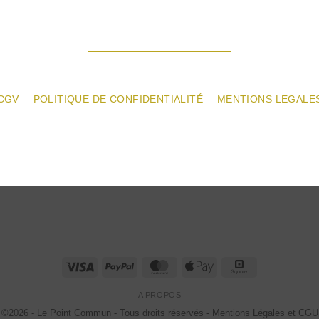
CGV
POLITIQUE DE CONFIDENTIALITÉ
MENTIONS LEGALE
Visa
PayPal
MasterCard
Apple
Square
Pay
A PROPOS
©2026 - Le Point Commun - Tous droits réservés - Mentions Légales et CGU