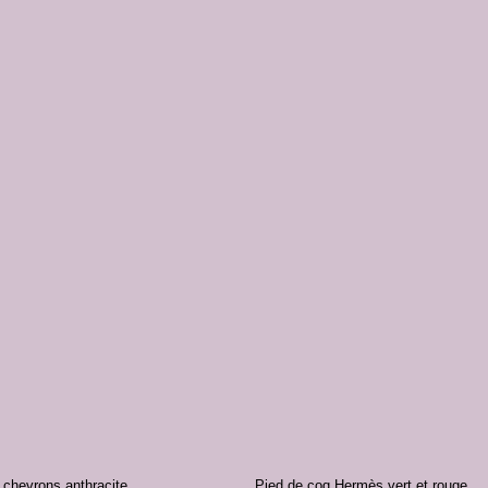
Ajouter
à la liste
de
souhaits
+
 chevrons anthracite
Pied de coq Hermès vert et rouge