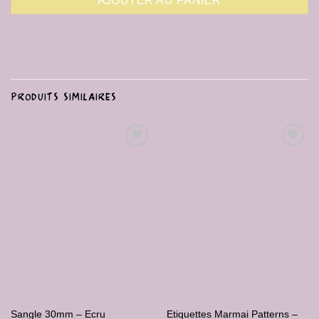
AJOUTER AU PANIER
PRODUITS SIMILAIRES
Ajouter
Ajouter
à la liste
à la liste
de
de
souhaits
souhaits
Etiquettes Marmai Patterns –
Sangle 30mm – Ecru