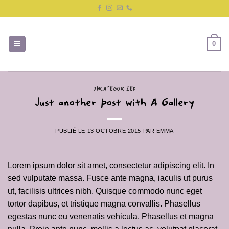
Passer
au
contenu
0
UNCATEGORIZED
Just another post with A Gallery
PUBLIÉ LE
13 OCTOBRE 2015
PAR
EMMA
Lorem ipsum dolor sit amet, consectetur adipiscing elit. In
sed vulputate massa. Fusce ante magna, iaculis ut purus
ut, facilisis ultrices nibh. Quisque commodo nunc eget
tortor dapibus, et tristique magna convallis. Phasellus
egestas nunc eu venenatis vehicula. Phasellus et magna