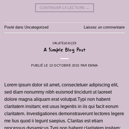
CONTINUER LA LECTURE
→
Posté dans
Uncategorized
Laissez un commentaire
UNCATEGORIZED
A Simple Blog Post
PUBLIÉ LE
13 OCTOBRE 2015
PAR
EMMA
Lorem ipsum dolor sit amet, consectetuer adipiscing elit,
sed diam nonummy nibh euismod tincidunt ut laoreet
dolore magna aliquam erat volutpat.Typi non habent
claritatem insitam; est usus legentis in iis qui facit eorum
claritatem. Investigationes demonstraverunt lectores legere
me lius quod ii legunt saepius. Claritas est etiam
processus dynamicus Typi non habent claritatem insitam;