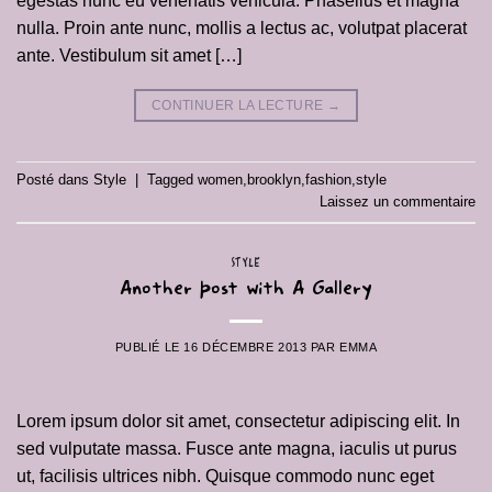
egestas nunc eu venenatis vehicula. Phasellus et magna
nulla. Proin ante nunc, mollis a lectus ac, volutpat placerat
ante. Vestibulum sit amet […]
CONTINUER LA LECTURE
→
Posté dans
Style
|
Tagged
women
,
brooklyn
,
fashion
,
style
Laissez un commentaire
STYLE
Another post with A Gallery
PUBLIÉ LE
16 DÉCEMBRE 2013
PAR
EMMA
Lorem ipsum dolor sit amet, consectetur adipiscing elit. In
sed vulputate massa. Fusce ante magna, iaculis ut purus
ut, facilisis ultrices nibh. Quisque commodo nunc eget