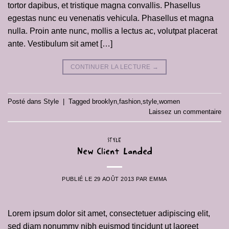
tortor dapibus, et tristique magna convallis. Phasellus
egestas nunc eu venenatis vehicula. Phasellus et magna
nulla. Proin ante nunc, mollis a lectus ac, volutpat placerat
ante. Vestibulum sit amet […]
CONTINUER LA LECTURE
→
Posté dans
Style
|
Tagged
brooklyn
,
fashion
,
style
,
women
Laissez un commentaire
STYLE
New Client Landed
PUBLIÉ LE
29 AOÛT 2013
PAR
EMMA
Lorem ipsum dolor sit amet, consectetuer adipiscing elit,
sed diam nonummy nibh euismod tincidunt ut laoreet